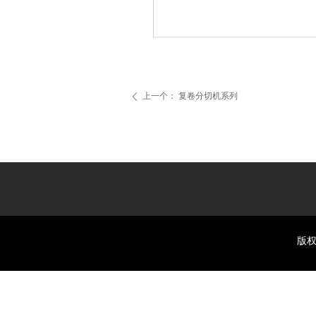
上一个：
复卷分切机系列
ꄴ
版权