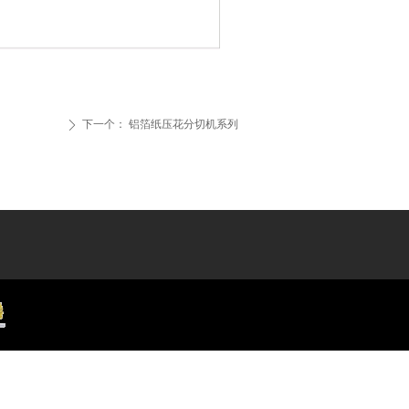
下一个：
铝箔纸压花分切机系列
ꄲ